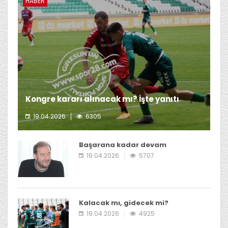
HABER
Kongre kararı alınacak mı? İşte yanıtı
19.04.2026
6305
Giresunspor Başkanı Emin Eltuğral'ın kongre kararı
almayı düşünmediği öğrenildi.
Başarana kadar devam
19.04.2026
5707
Kalacak mı, gidecek mi?
19.04.2026
4925