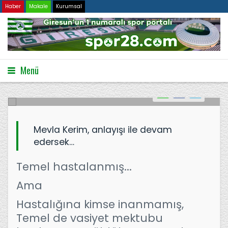
Haber
Makale
Kurumsal
Dilim varmıyor ama...
Menü
08.12.2022
4739
Mevla Kerim, anlayışı ile devam
edersek…
Temel hastalanmış...
Ama
Hastalığına kimse inanmamış,
Temel de vasiyet mektubu