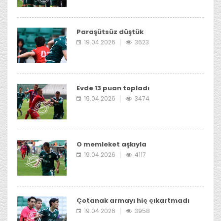
Paraşütsüz düştük
19.04.2026
3623
Evde 13 puan topladı
19.04.2026
3474
O memleket aşkıyla
19.04.2026
4117
Çotanak armayı hiç çıkartmadı
19.04.2026
3958