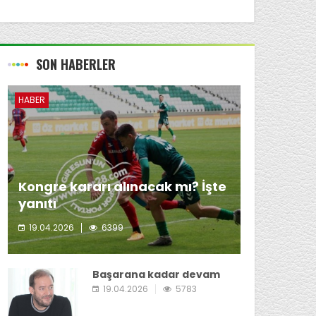
SON HABERLER
HABER
Kongre kararı alınacak mı? İşte
yanıtı
19.04.2026
6399
Giresunspor Başkanı Emin Eltuğral'ın kongre
kararı almayı düşünmediği öğrenildi.
Başarana kadar devam
19.04.2026
5783