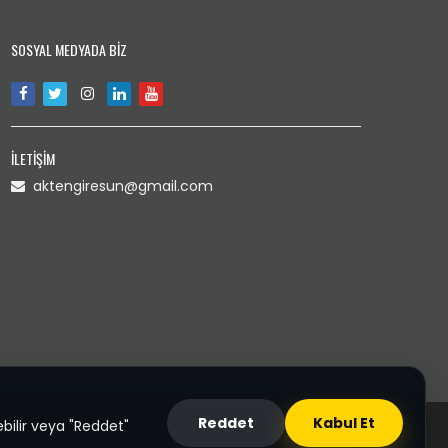
SOSYAL MEDYADA BİZ
İLETİŞİM
aktengiresun@gmail.com
Reddet
Kabul Et
bilir veya "Reddet"