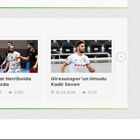
ar Hentbolda
Giresunspor'un Umudu
Kongre
azda
Kadir Seven
mı? İş
6
2780
19.04.2026
3274
19.04