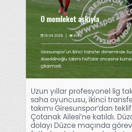
O memleket aşkıyla
19.04.2026
4149
Giresunspor'un ikinci transfer döneminde 
Alaeddinoğlu takımı haftalar öncesine küm
çıkarmadı.
Uzun yıllar profesyonel lig t
saha oyuncusu, ikinci tran
takımı Giresunspor’dan tekli
Çotanak Ailesi’ne katıldı. D
dolayı Düzce maçında göre