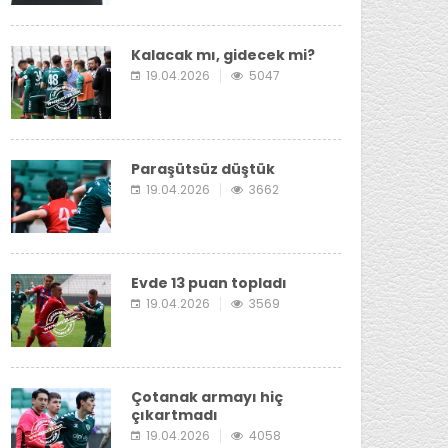
Kalacak mı, gidecek mi?
19.04.2026
5047
Paraşütsüz düştük
19.04.2026
3662
Evde 13 puan topladı
19.04.2026
3569
Çotanak armayı hiç
çıkartmadı
19.04.2026
4058