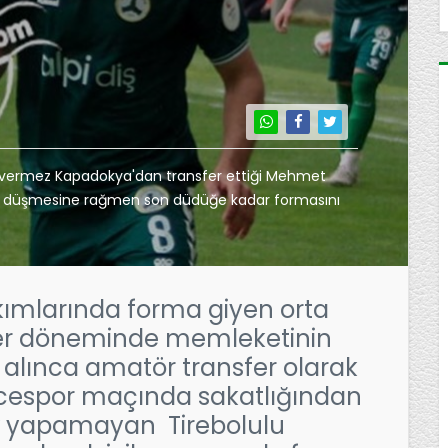
Suvermez Kapadokya'dan transfer ettiği Mehmet
e düşmesine rağmen son düdüğe kadar formasını
akımlarında forma giyen orta
sfer döneminde memleketinin
f alınca amatör transfer olarak
üzcespor maçında sakatlığından
v yapamayan Tirebolulu