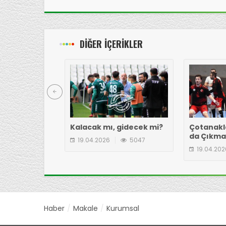
DİĞER İÇERİKLER
Kalacak mı, gidecek mi?
Çotanakl
da Çıkm
19.04.2026
5047
19.04.202
Haber
Makale
Kurumsal