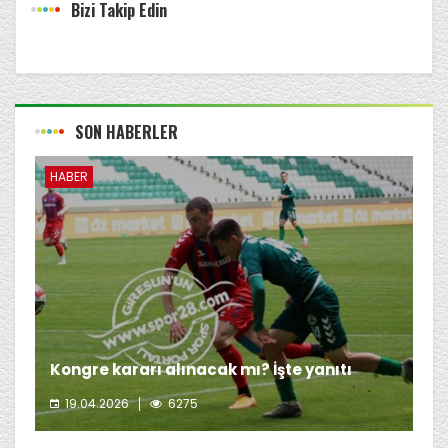
Bizi Takip Edin
SON HABERLER
HABER
Kongre kararı alınacak mı? İşte yanıtı
19.04.2026
6275
Giresunspor Başkanı Emin Eltuğral'ın kongre kararı
almayı düşünmediği öğrenildi.