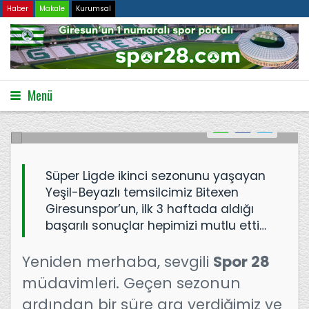
Haber
Makale
Kurumsal
3 HAFTADA 6 PUAN..!
Menü
25.08.2022
4337
Süper Ligde ikinci sezonunu yaşayan
Yeşil-Beyazlı temsilcimiz Bitexen
Giresunspor’un, ilk 3 haftada aldığı
başarılı sonuçlar hepimizi mutlu etti…
Yeniden merhaba, sevgili
Spor 28
müdavimleri. Geçen sezonun
ardından bir süre ara verdiğimiz ve