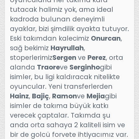
tutacak halimiz yok, ama ideal
kadroda bulunan deneyimli
ayaklar, bizi şimdilik ayakta tutuyor.
Eski takımdan kalecimiz
Onurcan
,
sağ bekimiz
Hayrullah
,
stoperlerimiz
Sergen
ve
Perez
, orta
alanda
Traore
ve
Serginho
gibi
isimler, bu ligi kaldıracak nitelikte
oyuncular. Yeni transferlerden
Hainz
,
Bajiç
,
Ramon
ve
Mejia
gibi
isimler de takıma büyük katkı
verecek çaptalar. Takımda şu
anda orta sahaya 2 kaliteli isim ve
bir de golcü forvete ihtiyacımız var.