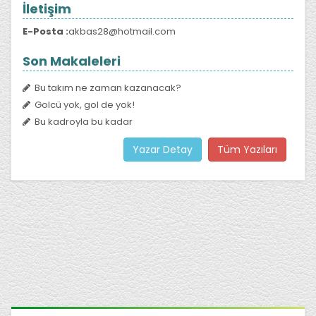
İletişim
E-Posta :
akbas28@hotmail.com
Son Makaleleri
Bu takım ne zaman kazanacak?
Golcü yok, gol de yok!
Bu kadroyla bu kadar
Yazar Detay
Tüm Yazıları