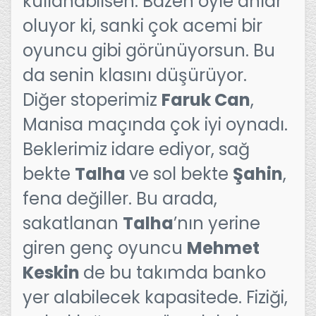
kullanabilsen. Bazen öyle anlar
oluyor ki, sanki çok acemi bir
oyuncu gibi görünüyorsun. Bu
da senin klasını düşürüyor.
Diğer stoperimiz
Faruk Can
,
Manisa maçında çok iyi oynadı.
Beklerimiz idare ediyor, sağ
bekte
Talha
ve sol bekte
Şahin
,
fena değiller. Bu arada,
sakatlanan
Talha
’nın yerine
giren genç oyuncu
Mehmet
Keskin
de bu takımda banko
yer alabilecek kapasitede. Fiziği,