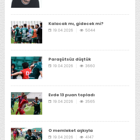
Kalacak mı, gidecek mi?
19.04.2026
5044
Paraşütsüz düştük
19.04.2026
3660
Evde 13 puan topladı
19.04.2026
3565
O memleket aşkıyla
19.04.2026
4147