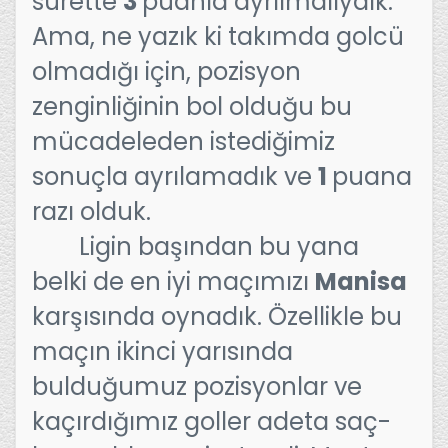
surette
3
puanla ayrılmalıydık.
Ama, ne yazık ki takımda golcü
olmadığı için, pozisyon
zenginliğinin bol olduğu bu
mücadeleden istediğimiz
sonuçla ayrılamadık ve
1
puana
razı olduk.
Ligin başından bu yana
belki de en iyi maçımızı
Manisa
karşısında oynadık. Özellikle bu
maçın ikinci yarısında
bulduğumuz pozisyonlar ve
kaçırdığımız goller adeta saç-