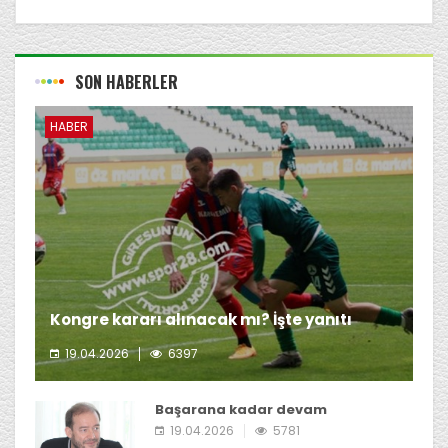
SON HABERLER
HABER
Kongre kararı alınacak mı? İşte yanıtı
19.04.2026
6397
Giresunspor Başkanı Emin Eltuğral'ın kongre kararı
almayı düşünmediği öğrenildi.
Başarana kadar devam
19.04.2026
5781