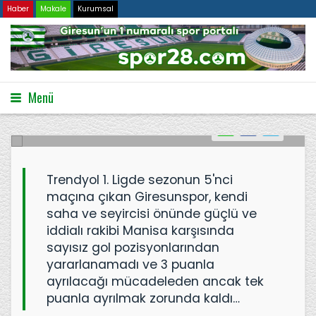
Haber
Makale
Kurumsal
Golcü yok, gol de yok!
Menü
19.09.2023
2888
Trendyol 1. Ligde sezonun 5'nci
maçına çıkan Giresunspor, kendi
saha ve seyircisi önünde güçlü ve
iddialı rakibi Manisa karşısında
sayısız gol pozisyonlarından
yararlanamadı ve 3 puanla
ayrılacağı mücadeleden ancak tek
puanla ayrılmak zorunda kaldı…