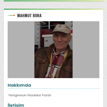
MAHMUT BORA
Hakkımda
Yenigiresun Gazetesi Yazari
İletişim