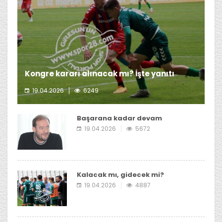
Kongre kararı alınacak mı? İşte yanıtı
19.04.2026
6249
Giresunspor Başkanı Emin Eltuğral'ın kongre kararı
almayı düşünmediği öğrenildi.
Başarana kadar devam
19.04.2026
5672
Kalacak mı, gidecek mi?
19.04.2026
4887