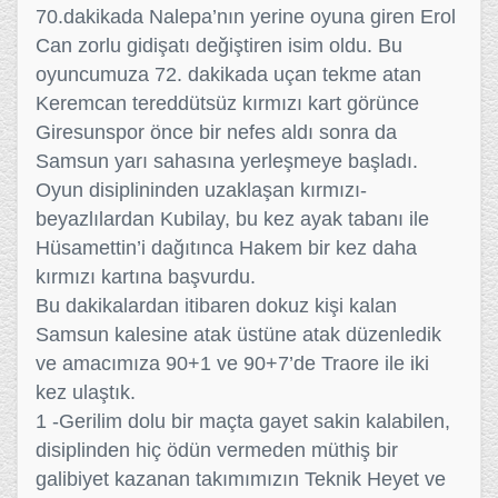
70.dakikada Nalepa’nın yerine oyuna giren Erol
Can zorlu gidişatı değiştiren isim oldu. Bu
oyuncumuza 72. dakikada uçan tekme atan
Keremcan tereddütsüz kırmızı kart görünce
Giresunspor önce bir nefes aldı sonra da
Samsun yarı sahasına yerleşmeye başladı.
Oyun disiplininden uzaklaşan kırmızı-
beyazlılardan Kubilay, bu kez ayak tabanı ile
Hüsamettin’i dağıtınca Hakem bir kez daha
kırmızı kartına başvurdu.
Bu dakikalardan itibaren dokuz kişi kalan
Samsun kalesine atak üstüne atak düzenledik
ve amacımıza 90+1 ve 90+7’de Traore ile iki
kez ulaştık.
1 -Gerilim dolu bir maçta gayet sakin kalabilen,
disiplinden hiç ödün vermeden müthiş bir
galibiyet kazanan takımımızın Teknik Heyet ve