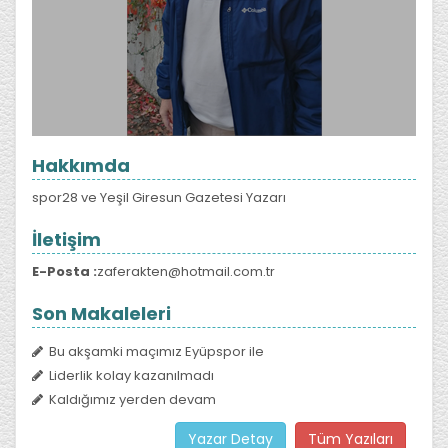
Hakkımda
spor28 ve Yeşil Giresun Gazetesi Yazarı
İletişim
E-Posta :
zaferakten@hotmail.com.tr
Son Makaleleri
Bu akşamki maçımız Eyüpspor ile
Liderlik kolay kazanılmadı
Kaldığımız yerden devam
Yazar Detay
Tüm Yazıları