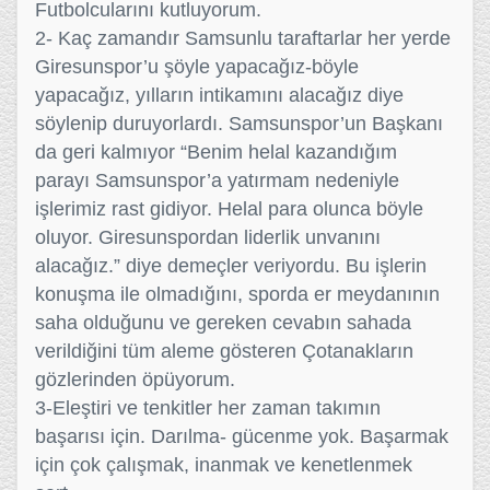
Futbolcularını kutluyorum.
2- Kaç zamandır Samsunlu taraftarlar her yerde
Giresunspor’u şöyle yapacağız-böyle
yapacağız, yılların intikamını alacağız diye
söylenip duruyorlardı. Samsunspor’un Başkanı
da geri kalmıyor “Benim helal kazandığım
parayı Samsunspor’a yatırmam nedeniyle
işlerimiz rast gidiyor. Helal para olunca böyle
oluyor. Giresunspordan liderlik unvanını
alacağız.” diye demeçler veriyordu. Bu işlerin
konuşma ile olmadığını, sporda er meydanının
saha olduğunu ve gereken cevabın sahada
verildiğini tüm aleme gösteren Çotanakların
gözlerinden öpüyorum.
3-Eleştiri ve tenkitler her zaman takımın
başarısı için. Darılma- gücenme yok. Başarmak
için çok çalışmak, inanmak ve kenetlenmek