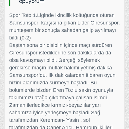
öpüyorum
Spor Toto 1.Liginde ikincilik koltuğunda oturan
Samsunspor karşısına çıkan Lider Giresunspor,
muhteşem bir sonuçla sahadan galip ayrılmayı
bildi.(0-2)
Baştan sona bir disiplin içinde maçı sürdüren
Giresunspor istediklerine son dakikalarda da
olsa kavuşmayı bildi. Gerçeği söylemek
gerekirse maçın mutlak hakimi yetmiş dakika
Samsunspor’du. İlk dakikalardan itibaren oyun
bizim alanımızda sürmeye başladı. Bu
bölümlerde bizden Eren Tozlu sakin oyunuyla
takımımızı atağa çıkartmaya çalışan isimdi.
Zaman ilerledikçe kırmızı-beyazlılar yarı
sahamıza iyice yerleşmeye başladı.Sağ
tarafımızdan Keremcan- Yasin , sol
tarafımızdan da Caner Arıcı- Hamroun ikilileri