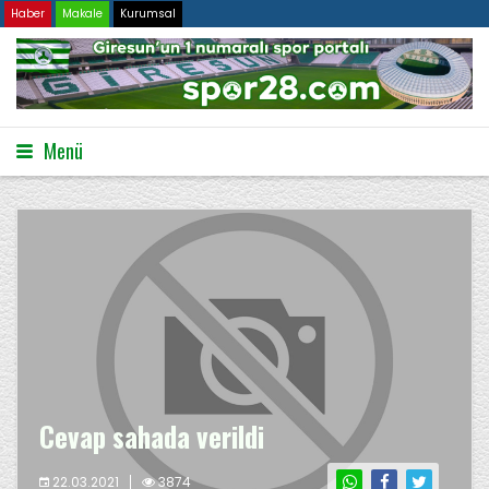
Haber
Makale
Kurumsal
Menü
Cevap sahada verildi
22.03.2021
3874