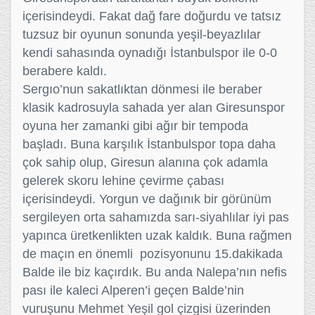
içerisindeydi. Fakat dağ fare doğurdu ve tatsız
tuzsuz bir oyunun sonunda yeşil-beyazlılar
kendi sahasında oynadığı İstanbulspor ile 0-0
berabere kaldı.
Sergıo’nun sakatlıktan dönmesi ile beraber
klasik kadrosuyla sahada yer alan Giresunspor
oyuna her zamanki gibi ağır bir tempoda
başladı. Buna karşılık İstanbulspor topa daha
çok sahip olup, Giresun alanına çok adamla
gelerek skoru lehine çevirme çabası
içerisindeydi. Yorgun ve dağınık bir görünüm
sergileyen orta sahamızda sarı-siyahlılar iyi pas
yapınca üretkenlikten uzak kaldık. Buna rağmen
de maçın en önemli pozisyonunu 15.dakikada
Balde ile biz kaçırdık. Bu anda Nalepa’nın nefis
pası ile kaleci Alperen’i geçen Balde’nin
vuruşunu Mehmet Yeşil gol çizgisi üzerinden