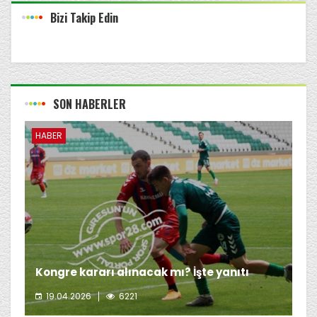
Bizi Takip Edin
SON HABERLER
HABER
Kongre kararı alınacak mı? İşte yanıtı
19.04.2026
6221
Giresunspor Başkanı Emin Eltuğral'ın kongre kararı