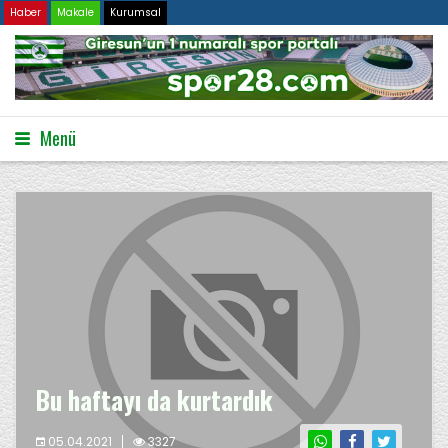
Haber
Makale
Kurumsal
Menü
Bu haftayı da kurtardık
05.04.2021
3327