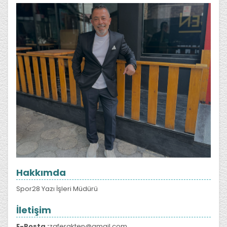
Hakkımda
Spor28 Yazı İşleri Müdürü
İletişim
E-Posta :
zaferakten@gmail.com