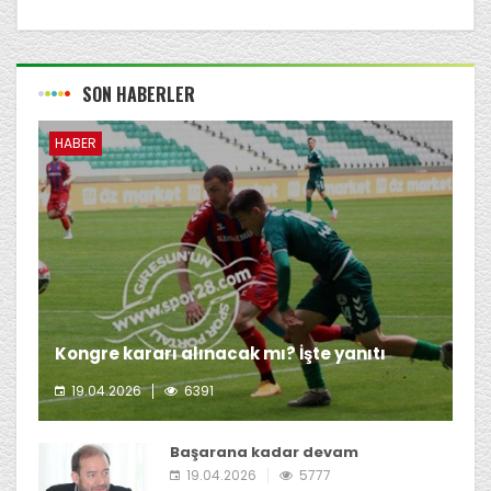
SON HABERLER
HABER
Kongre kararı alınacak mı? İşte yanıtı
19.04.2026
6391
Giresunspor Başkanı Emin Eltuğral'ın kongre kararı
almayı düşünmediği öğrenildi.
Başarana kadar devam
19.04.2026
5777