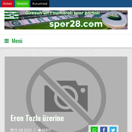
Haber
Makale
Kurumsal
Menü
Eren Tozlu üzerine
12.08.2021
19817