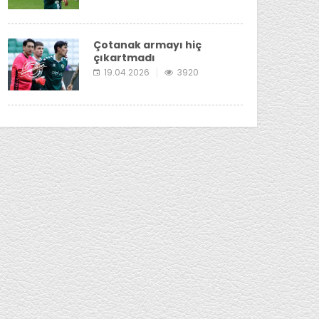
Çotanak armayı hiç
çıkartmadı
19.04.2026
3920