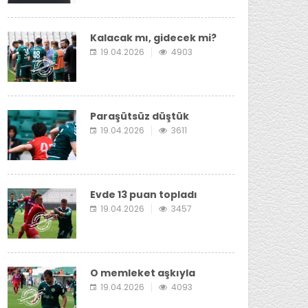
Kalacak mı, gidecek mi?
19.04.2026
4903
Paraşütsüz düştük
19.04.2026
3611
Evde 13 puan topladı
19.04.2026
3457
O memleket aşkıyla
19.04.2026
4093