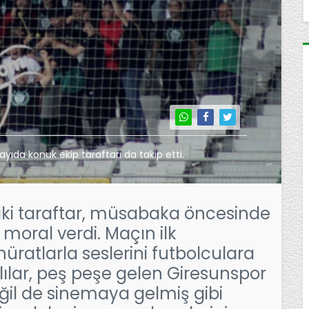
da konuk ekip taraftarı da takip etti.
ki taraftar, müsabaka öncesinde
 moral verdi. Maçın ilk
hüratlarla seslerini futbolculara
lar, peş peşe gelen Giresunspor
ğil de sinemaya gelmiş gibi