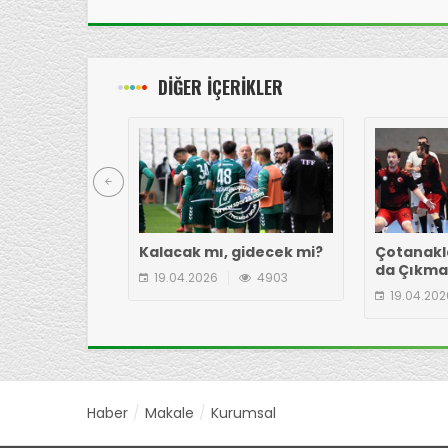
DİĞER İÇERİKLER
Kalacak mı, gidecek mi?
Çotanakl
da Çıkm
19.04.2026
4903
19.04.202
Haber
Makale
Kurumsal