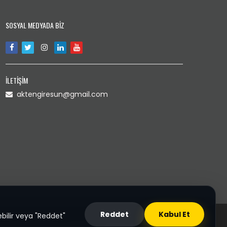
SOSYAL MEDYADA BİZ
İLETİŞİM
aktengiresun@gmail.com
Reddet
Kabul Et
bilir veya "Reddet"