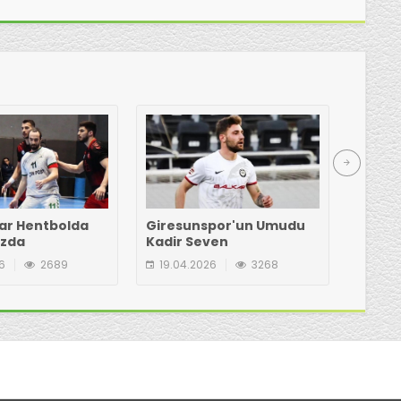
ar Hentbolda
Giresunspor'un Umudu
Kongre
azda
Kadir Seven
mı? İş
6
2689
19.04.2026
3268
19.04