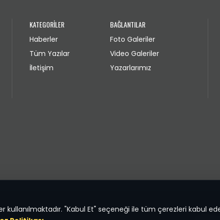
KATEGORİLER
BAĞLANTILAR
Haberler
Foto Galeriler
Tüm Yazılar
Video Galeriler
İletişim
Yazarlarımız
 kullanılmaktadır. "Kabul Et" seçeneği ile tüm çerezleri kabul ede