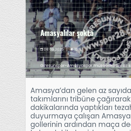
Amasyalılar şokta
08.09.2025
1571
Giresunspor-Amasyaspor müsabakasını az sayı
Amasya’dan gelen az sayıda
takımlarını tribüne çağırarak
dakikalarında yaptıkları teza
duyurmaya çalışan Amasyalı
gollerinin ardından maça de