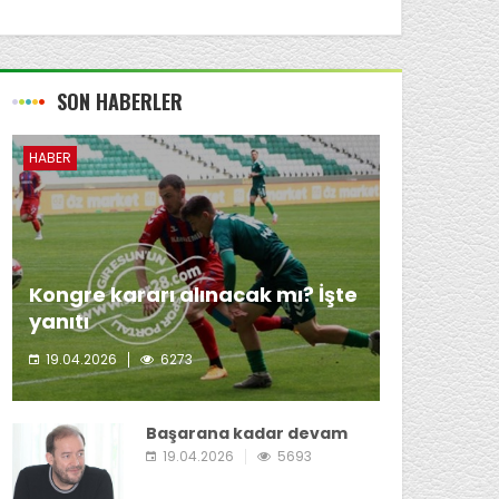
SON HABERLER
HABER
Kongre kararı alınacak mı? İşte
yanıtı
19.04.2026
6273
Giresunspor Başkanı Emin Eltuğral'ın kongre
kararı almayı düşünmediği öğrenildi.
Başarana kadar devam
19.04.2026
5693