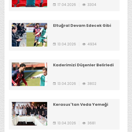
17.04.2026
3304
Eltuğral Devam Edecek Gibi
13.04.2026
4934
Kaderimizi Düşenler Belirledi
13.04.2026
3802
Kerasus'tan Veda Yemeği
13.04.2026
3681