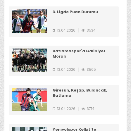
3. Ligde Puan Durumu
13.04.2026
3534
Batlamaspor'a Galibiyet
Morali
13.04.2026
3565
Giresun, Keşap, Bulancak,
Batlama
13.04.2026
3714
Yeniyolspor Kelkit'te