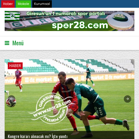
Haber
Makale
Kurumsal
Menü
HABER
Kongre kararı alınacak mı? İşte yanıtı