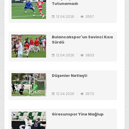
Tutunamadı
13.04.2026
3557
Bulancakspor'un Sevinci Kısa
Sürdü
12.04.2026
3803
Düşenler Netleşti
12.04.2026
3570
Giresunspor Yine Mağlup