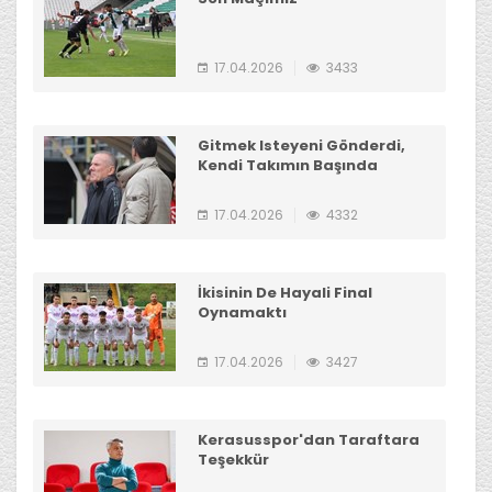
17.04.2026
3433
Gitmek Isteyeni Gönderdi,
Kendi Takımın Başında
17.04.2026
4332
İkisinin De Hayali Final
Oynamaktı
17.04.2026
3427
Kerasusspor'dan Taraftara
Teşekkür