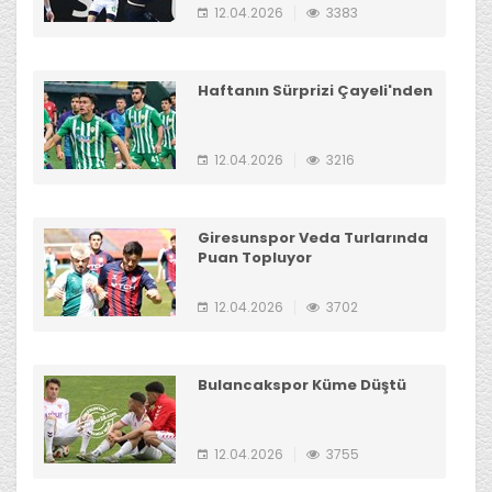
12.04.2026
3383
Haftanın Sürprizi Çayeli'nden
12.04.2026
3216
Giresunspor Veda Turlarında
Puan Topluyor
12.04.2026
3702
Bulancakspor Küme Düştü
12.04.2026
3755