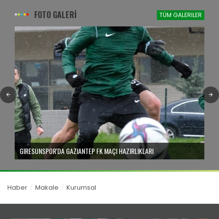
FOTO GALERİ
TÜM GALERILER
GIRESUNSPOR'DA GAZIANTEP FK MAÇI HAZIRLIKLARI
Haber
Makale
Kurumsal