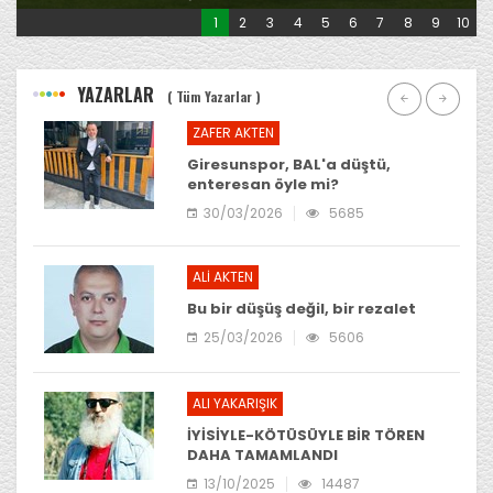
1
2
3
4
5
6
7
8
9
10
YAZARLAR
( Tüm Yazarlar )
ZAFER AKTEN
Giresunspor, BAL'a düştü,
enteresan öyle mi?
30/03/2026
5685
ALİ AKTEN
Bu bir düşüş değil, bir rezalet
25/03/2026
5606
ALI YAKARIŞIK
İYİSİYLE-KÖTÜSÜYLE BİR TÖREN
DAHA TAMAMLANDI
13/10/2025
14487