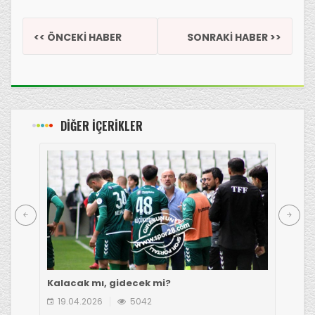
<< ÖNCEKİ HABER
SONRAKİ HABER >>
DİĞER İÇERİKLER
Kalacak mı, gidecek mi?
Çot
19.04.2026
5042
1