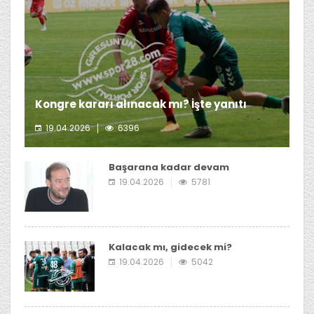
Kongre kararı alınacak mı? İşte yanıtı
19.04.2026
6396
Giresunspor Başkanı Emin Eltuğral'ın kongre kararı
almayı düşünmediği öğrenildi.
Başarana kadar devam
19.04.2026
5781
Kalacak mı, gidecek mi?
19.04.2026
5042