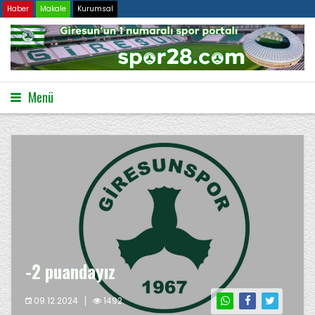
Haber
Makale
Kurumsal
Menü
-2 puandayız
09.12.2024
1492