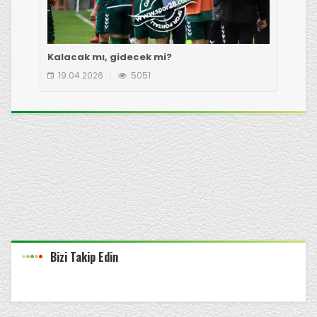
Kalacak mı, gidecek mi?
Çot
19.04.2026
5051
1
Bizi Takip Edin