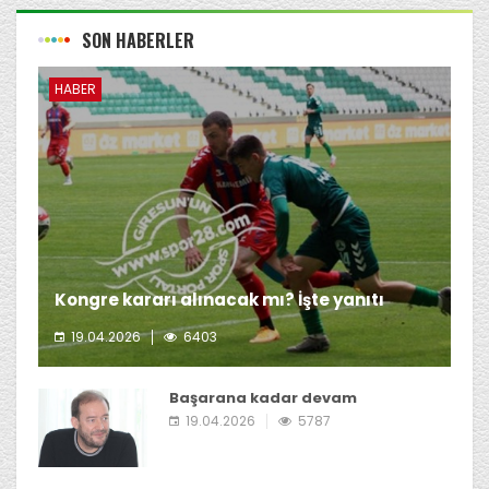
SON HABERLER
HABER
Kongre kararı alınacak mı? İşte yanıtı
19.04.2026
6403
Giresunspor Başkanı Emin Eltuğral'ın kongre kararı
almayı düşünmediği öğrenildi.
Başarana kadar devam
19.04.2026
5787