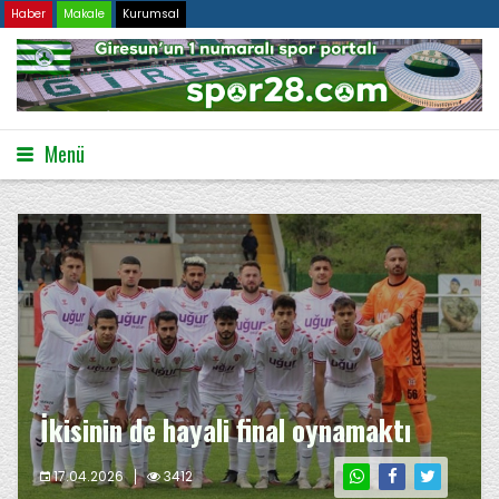
Haber
Makale
Kurumsal
Menü
İkisinin de hayali final oynamaktı
17.04.2026
3412