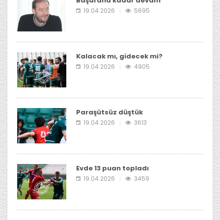
Başarana kadar devam
19.04.2026
5695
Kalacak mı, gidecek mi?
19.04.2026
4905
Paraşütsüz düştük
19.04.2026
3613
Evde 13 puan topladı
19.04.2026
3459