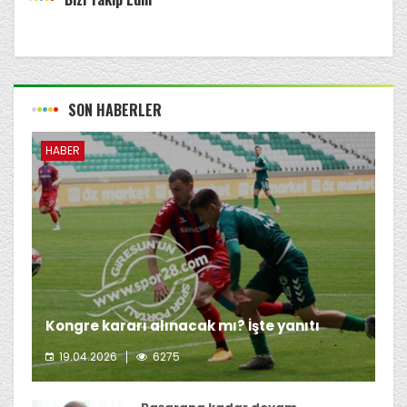
SON HABERLER
HABER
Kongre kararı alınacak mı? İşte yanıtı
19.04.2026
6275
Giresunspor Başkanı Emin Eltuğral'ın kongre kararı
almayı düşünmediği öğrenildi.