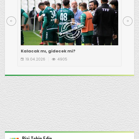
Kalacak mı, gidecek mi?
Çot
19.04.2026
4905
1
Bizi Takip Edin