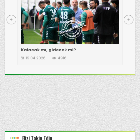
Kalacak mı, gidecek mi?
Çot
19.04.2026
4916
1
Bizi Takip Edin