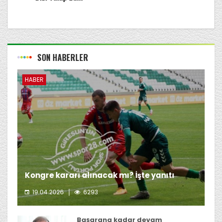
SON HABERLER
HABER
Kongre kararı alınacak mı? İşte yanıtı
19.04.2026
6293
Giresunspor Başkanı Emin Eltuğral'ın kongre kararı
almayı düşünmediği öğrenildi.
Başarana kadar devam