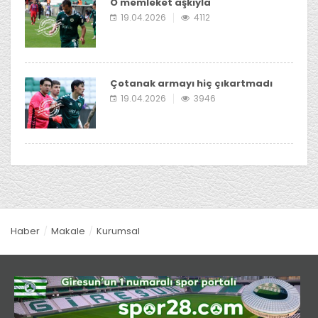
O memleket aşkıyla
19.04.2026
4112
Çotanak armayı hiç çıkartmadı
19.04.2026
3946
Haber
Makale
Kurumsal