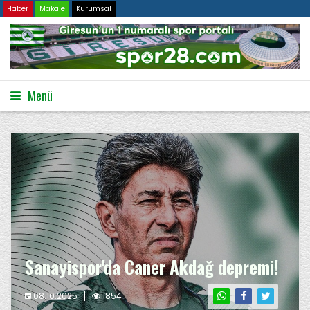
Haber
Makale
Kurumsal
Menü
Sanayispor'da Caner Akdağ depremi!
08.10.2025
1854