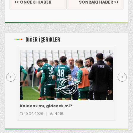
<< ÖNCEKİ HABER
SONRAKİ HABER >>
DİĞER İÇERİKLER
Kalacak mı, gidecek mi?
Çot
19.04.2026
4916
1