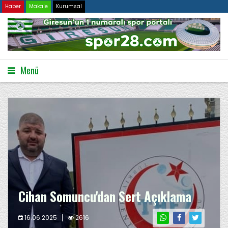
Haber
Makale
Kurumsal
Menü
Cihan Somuncu'dan Sert Açıklama
16.06.2025
2616