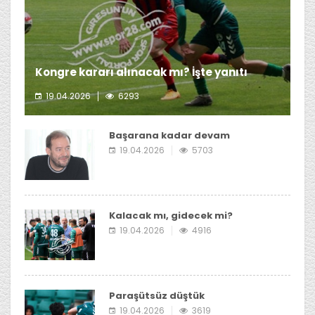
Kongre kararı alınacak mı? İşte yanıtı
19.04.2026
6293
Giresunspor Başkanı Emin Eltuğral'ın kongre kararı
almayı düşünmediği öğrenildi.
Başarana kadar devam
19.04.2026
5703
Kalacak mı, gidecek mi?
19.04.2026
4916
Paraşütsüz düştük
19.04.2026
3619